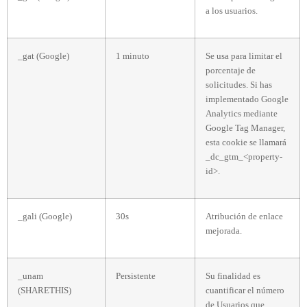
a los usuarios.
_gat (Google)
1 minuto
Se usa para limitar el
porcentaje de
solicitudes. Si has
implementado Google
Analytics mediante
Google Tag Manager,
esta cookie se llamará
_dc_gtm_<property-
id>.
_gali (Google)
30s
Atribución de enlace
mejorada.
_unam
Persistente
Su finalidad es
(SHARETHIS)
cuantificar el número
de Usuarios que