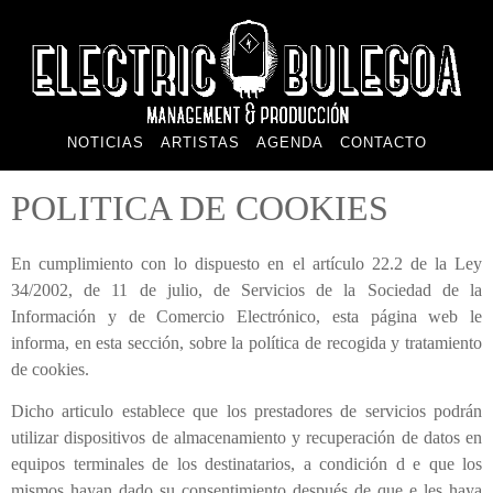
NOTICIAS
ARTISTAS
AGENDA
CONTACTO
POLITICA DE COOKIES
En cumplimiento con lo dispuesto en el artículo 22.2 de la Ley
34/2002, de 11 de julio, de Servicios de la Sociedad de la
Información y de Comercio Electrónico, esta página web le
informa, en esta sección, sobre la política de recogida y tratamiento
de cookies.
Dicho articulo establece que los prestadores de servicios podrán
utilizar dispositivos de almacenamiento y recuperación de datos en
equipos terminales de los destinatarios, a condición d e que los
mismos hayan dado su consentimiento después de que e les haya