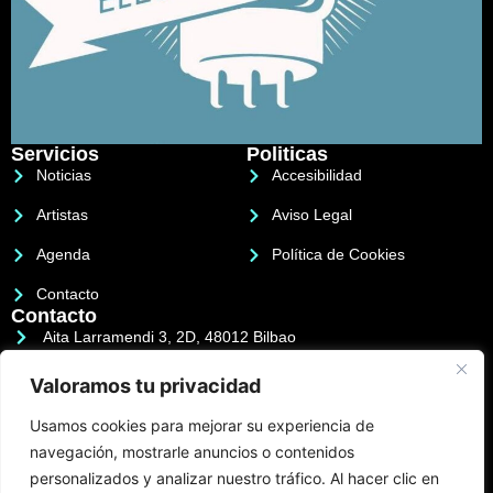
Servicios
Politicas
Noticias
Accesibilidad
Artistas
Aviso Legal
Agenda
Política de Cookies
Contacto
Contacto
Aita Larramendi 3, 2D, 48012 Bilbao
658 713 572
Valoramos tu privacidad
946 410 953
Usamos cookies para mejorar su experiencia de
navegación, mostrarle anuncios o contenidos
info@electricbulegoa.com
personalizados y analizar nuestro tráfico. Al hacer clic en