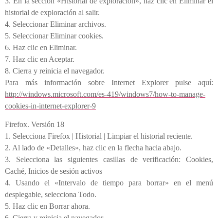
3. En la sección «Historial de exploración», haz clic en Eliminar el
historial de exploración al salir.
4. Seleccionar Eliminar archivos.
5. Seleccionar Eliminar cookies.
6. Haz clic en Eliminar.
7. Haz clic en Aceptar.
8. Cierra y reinicia el navegador.
Para más información sobre Internet Explorer pulse aquí:
http://windows.microsoft.com/es-419/windows7/how-to-manage-
cookies-in-internet-explorer-9
Firefox. Versión 18
1. Selecciona Firefox | Historial | Limpiar el historial reciente.
2. Al lado de «Detalles», haz clic en la flecha hacia abajo.
3. Selecciona las siguientes casillas de verificación: Cookies,
Caché, Inicios de sesión activos
4. Usando el «Intervalo de tiempo para borrar» en el menú
desplegable, selecciona Todo.
5. Haz clic en Borrar ahora.
6. Cierra y reinicia el navegador.